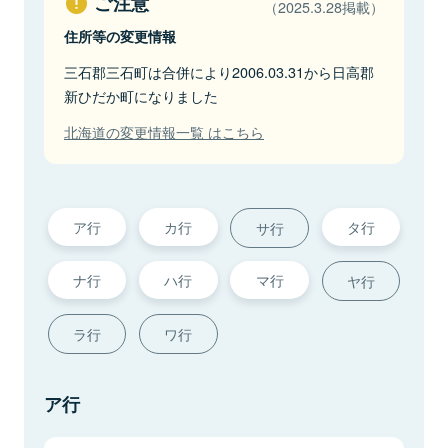
ご注意
（2025.3.28掲載）
住所等の変更情報
三石郡三石町は合併により2006.03.31から日高郡
新ひだか町になりました
北海道の変更情報一覧 はこちら
ア行
カ行
タ行
サ行
ナ行
ハ行
マ行
ヤ行
ラ行
ワ行
ア行