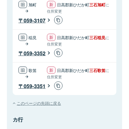
旭町
日高郡新ひだか町
三石旭町
に
住所変更
059-3107
稲見
日高郡新ひだか町
三石稲見
に
住所変更
059-3352
歌笛
日高郡新ひだか町
三石歌笛
に
住所変更
059-3351
このページの先頭に戻る
カ行