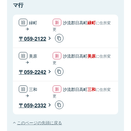
マ行
緑町
沙流郡日高町
緑町
に住所変
更
059-2122
美原
沙流郡日高町
美原
に住所変
更
059-2242
三和
沙流郡日高町
三和
に住所変
更
059-2332
このページの先頭に戻る