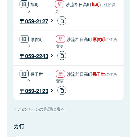
旭町
沙流郡日高町
旭町
に住所変
更
059-2127
厚賀町
沙流郡日高町
厚賀町
に住所
変更
059-2243
幾千世
沙流郡日高町
幾千世
に住所
変更
059-2123
このページの先頭に戻る
カ行