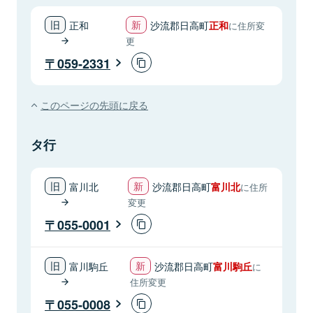
正和
沙流郡日高町
正和
に住所変
更
059-2331
このページの先頭に戻る
タ行
富川北
沙流郡日高町
富川北
に住所
変更
055-0001
富川駒丘
沙流郡日高町
富川駒丘
に
住所変更
055-0008