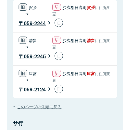
賀張
沙流郡日高町
賀張
に住所変
更
059-2244
清畠
沙流郡日高町
清畠
に住所変
更
059-2245
庫富
沙流郡日高町
庫富
に住所変
更
059-2124
このページの先頭に戻る
サ行