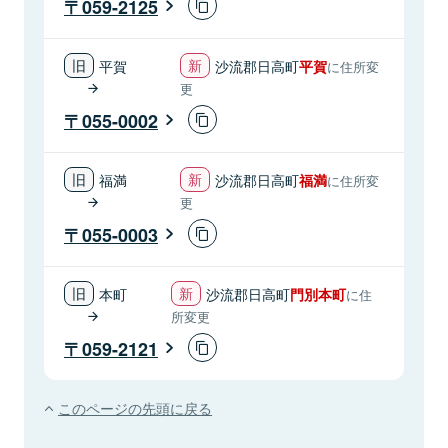
059-2125
平賀
沙流郡日高町
平賀
に住所変
更
055-0002
福満
沙流郡日高町
福満
に住所変
更
055-0003
本町
沙流郡日高町
門別本町
に住
所変更
059-2121
このページの先頭に戻る