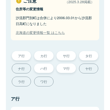
ご注意
（2025.3.28掲載）
住所等の変更情報
沙流郡門別町は合併により2006.03.01から沙流郡
日高町になりました
北海道の変更情報一覧 はこちら
ア行
カ行
サ行
タ行
ハ行
マ行
ナ行
ヤ行
ラ行
ワ行
ア行