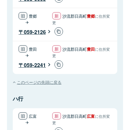
豊郷
沙流郡日高町
豊郷
に住所変
更
059-2126
豊田
沙流郡日高町
豊田
に住所変
更
059-2241
このページの先頭に戻る
ハ行
広富
沙流郡日高町
広富
に住所変
更