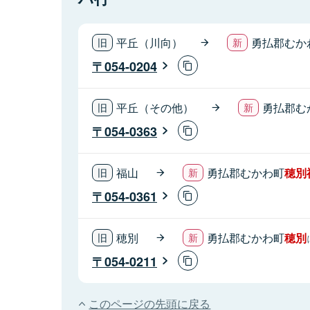
平丘（川向）
勇払郡むか
054-0204
平丘（その他）
勇払郡む
054-0363
福山
勇払郡むかわ町
穂別
054-0361
穂別
勇払郡むかわ町
穂別
054-0211
このページの先頭に戻る