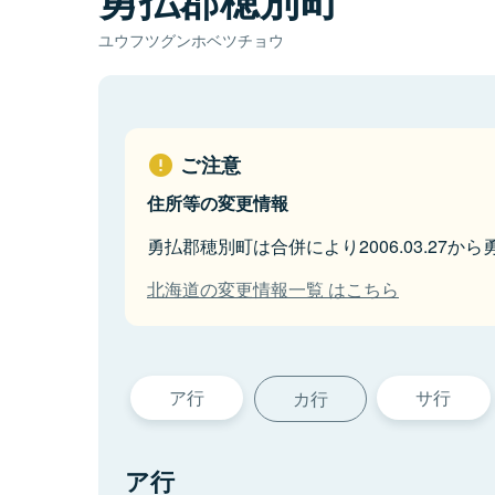
ユウフツグンホベツチョウ
ご注意
住所等の変更情報
勇払郡穂別町は合併により2006.03.27
北海道の変更情報一覧 はこちら
ア行
サ行
カ行
ア行