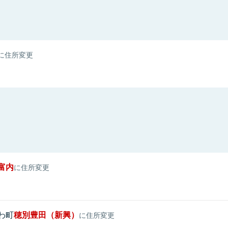
に住所変更
富内
に住所変更
わ町
穂別豊田（新興）
に住所変更