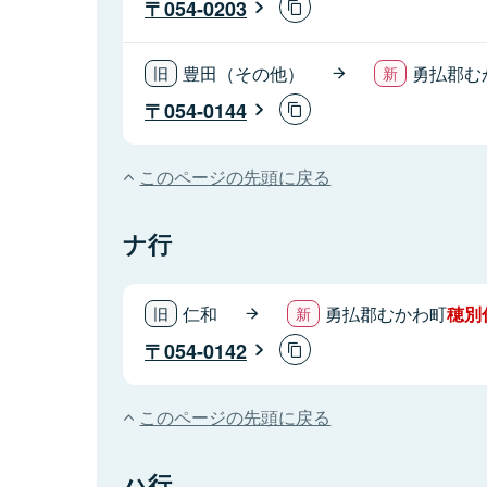
054-0203
豊田（その他）
勇払郡む
054-0144
このページの先頭に戻る
ナ行
仁和
勇払郡むかわ町
穂別
054-0142
このページの先頭に戻る
ハ行