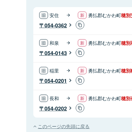
安住
勇払郡むかわ町
穂別
054-0362
和泉
勇払郡むかわ町
穂別
054-0143
稲里
勇払郡むかわ町
穂別
054-0201
長和
勇払郡むかわ町
穂別
054-0202
このページの先頭に戻る