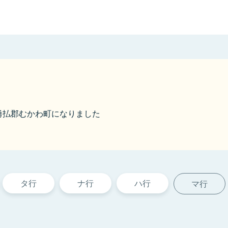
から勇払郡むかわ町になりました
タ行
ナ行
ハ行
マ行