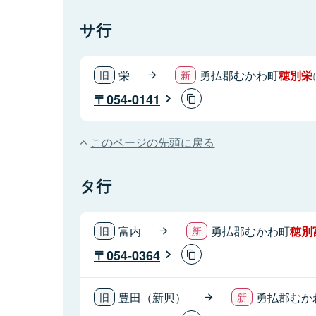
サ行
栄
勇払郡むかわ町
穂別栄
054-0141
このページの先頭に戻る
タ行
富内
勇払郡むかわ町
穂別
054-0364
豊田（新興）
勇払郡むか