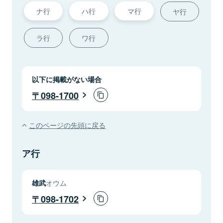
ナ行
ハ行
マ行
ヤ行
ラ行
ワ行
以下に掲載がない場合
098-1700
このページの先頭に戻る
ア行
雄武
オウム
098-1702