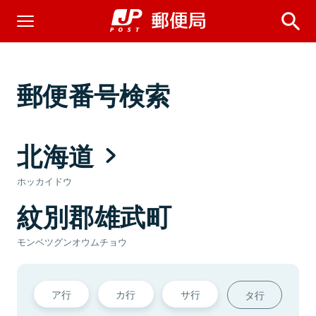
郵便番号検索
北海道
ホッカイドウ
紋別郡雄武町
モンベツグンオウムチョウ
ア行
カ行
サ行
タ行