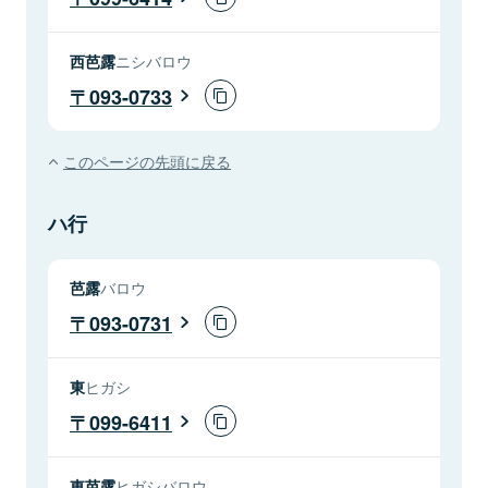
西芭露
ニシバロウ
093-0733
このページの先頭に戻る
ハ行
芭露
バロウ
093-0731
東
ヒガシ
099-6411
東芭露
ヒガシバロウ