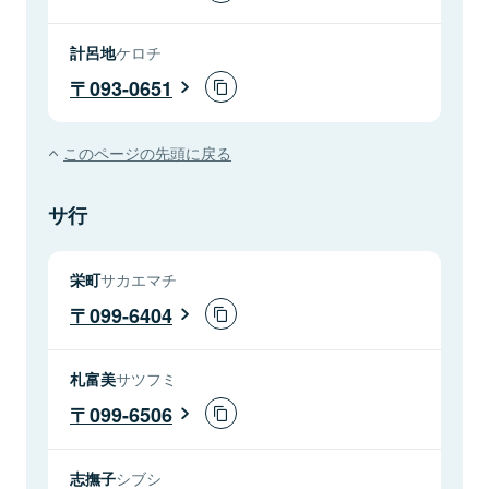
計呂地
ケロチ
093-0651
このページの先頭に戻る
サ行
栄町
サカエマチ
099-6404
札富美
サツフミ
099-6506
志撫子
シブシ