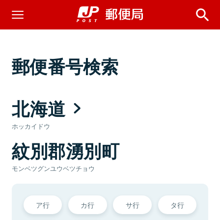
郵便番号検索
北海道
ホッカイドウ
紋別郡湧別町
モンベツグンユウベツチョウ
ア行
カ行
サ行
タ行