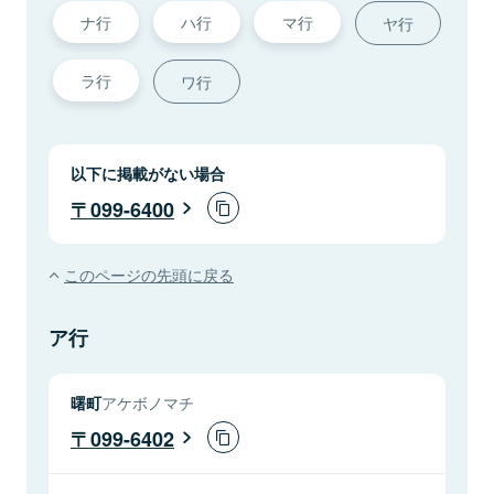
ナ行
ハ行
マ行
ヤ行
ラ行
ワ行
以下に掲載がない場合
099-6400
このページの先頭に戻る
ア行
曙町
アケボノマチ
099-6402