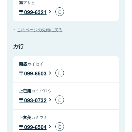
旭
アサヒ
099-6321
このページの先頭に戻る
カ行
開盛
カイセイ
099-6503
上芭露
カミバロウ
093-0732
上富美
カミフミ
099-6504