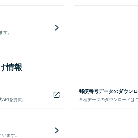
きます。
け情報
郵便番号データのダウンロ
APIを提供。
各種データのダウンロードはこち
ています。