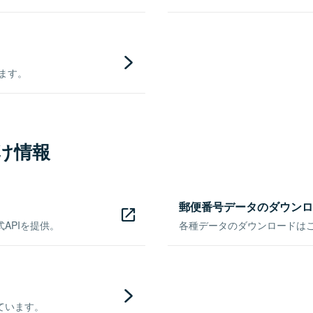
きます。
け情報
郵便番号データのダウンロ
APIを提供。
各種データのダウンロードはこち
ています。