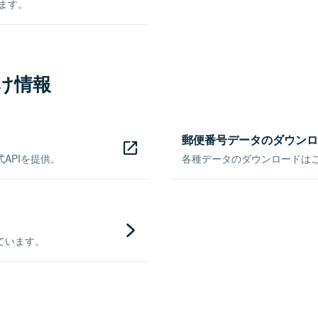
きます。
け情報
郵便番号データのダウンロ
APIを提供。
各種データのダウンロードはこち
ています。