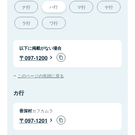
ハ行
ナ行
マ行
ヤ行
ラ行
ワ行
以下に掲載がない場合
097-1200
このページの先頭に戻る
カ行
香深村
カフカムラ
097-1201