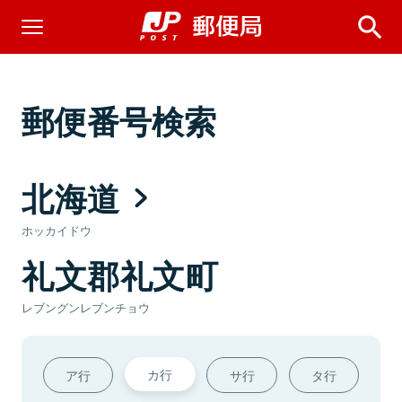
郵便番号検索
北海道
ホッカイドウ
礼文郡礼文町
レブングンレブンチョウ
カ行
ア行
サ行
タ行