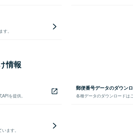
きます。
け情報
郵便番号データのダウンロ
APIを提供。
各種データのダウンロードはこち
ています。