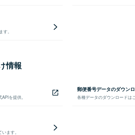
きます。
け情報
郵便番号データのダウンロ
APIを提供。
各種データのダウンロードはこち
ています。