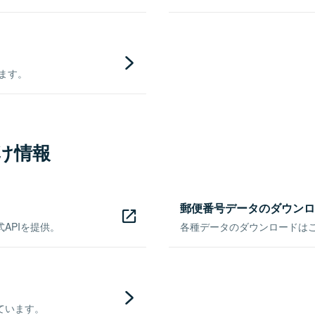
きます。
け情報
郵便番号データのダウンロ
APIを提供。
各種データのダウンロードはこち
ています。