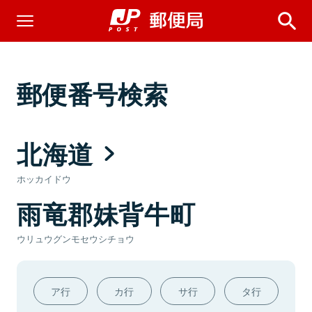
郵便番号検索
北海道
ホッカイドウ
雨竜郡妹背牛町
ウリュウグンモセウシチョウ
ア行
カ行
サ行
タ行