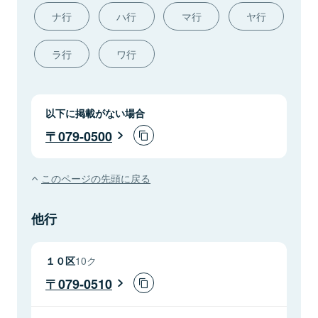
ナ行
ハ行
マ行
ヤ行
ラ行
ワ行
以下に掲載がない場合
079-0500
このページの先頭に戻る
他行
１０区
10ク
079-0510