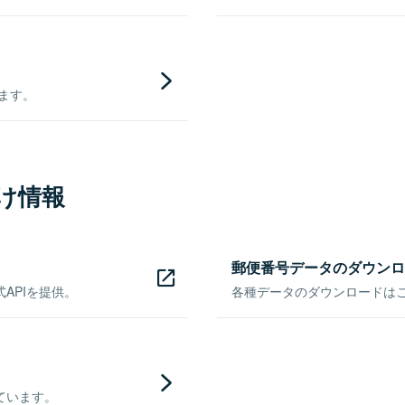
きます。
け情報
郵便番号データのダウンロ
APIを提供。
各種データのダウンロードはこち
ています。