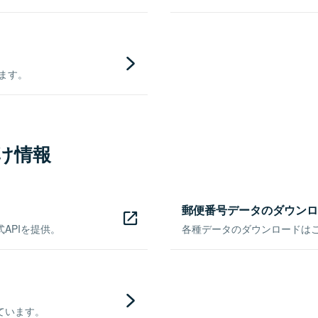
きます。
け情報
郵便番号データのダウンロ
APIを提供。
各種データのダウンロードはこち
ています。