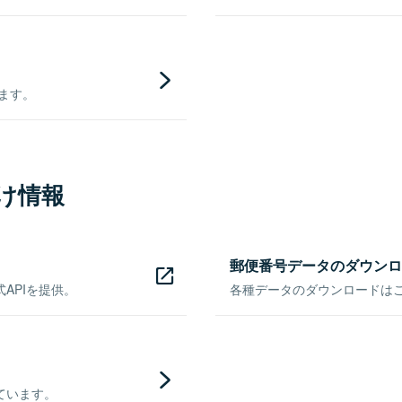
きます。
け情報
郵便番号データのダウンロ
APIを提供。
各種データのダウンロードはこち
ています。