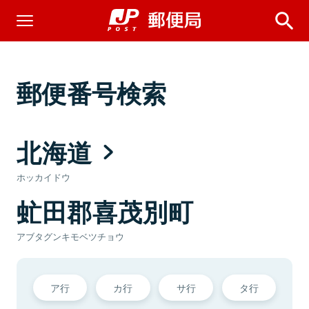
郵便番号検索
北海道
ホッカイドウ
虻田郡喜茂別町
アブタグンキモベツチョウ
ア行
カ行
サ行
タ行