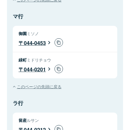
マ行
御園
ミソノ
044-0453
緑町
ミドリチョウ
044-0201
このページの先頭に戻る
ラ行
留産
ルサン
044-0212