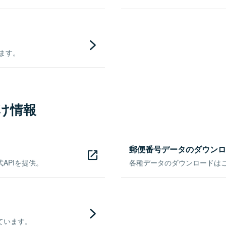
きます。
け情報
郵便番号データのダウンロ
APIを提供。
各種データのダウンロードはこち
ています。