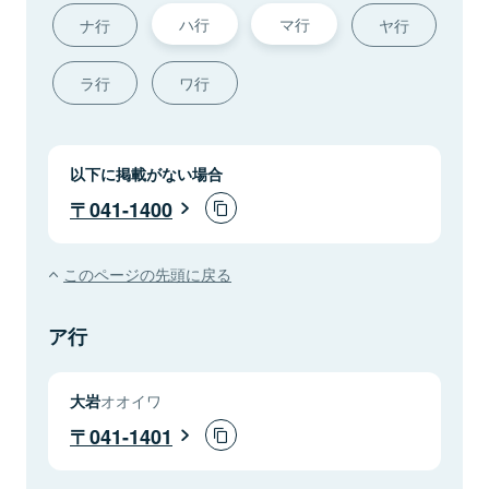
ハ行
マ行
ナ行
ヤ行
ラ行
ワ行
以下に掲載がない場合
041-1400
このページの先頭に戻る
ア行
大岩
オオイワ
041-1401