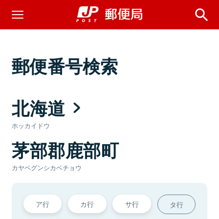
郵便番号検索
北海道
ホッカイドウ
茅部郡鹿部町
カヤベグンシカベチョウ
ア行
カ行
サ行
タ行