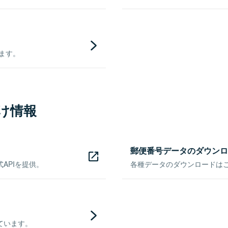
きます。
け情報
郵便番号データのダウンロ
APIを提供。
各種データのダウンロードはこち
ています。