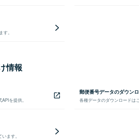
きます。
け情報
郵便番号データのダウンロ
APIを提供。
各種データのダウンロードはこち
ています。