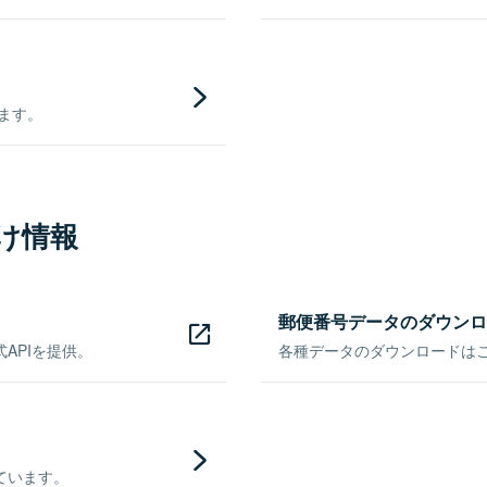
きます。
け情報
郵便番号データのダウンロ
APIを提供。
各種データのダウンロードはこち
ています。