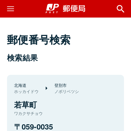
郵便番号検索
検索結果
北海道
登別市
ホッカイドウ
ノボリベツシ
若草町
ワカクサチョウ
059-0035