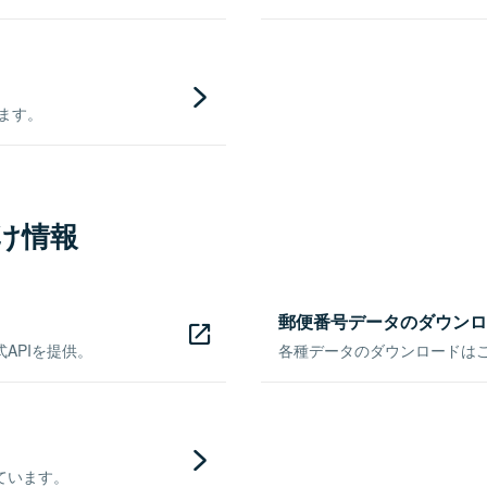
きます。
け情報
郵便番号データのダウンロ
APIを提供。
各種データのダウンロードはこち
ています。