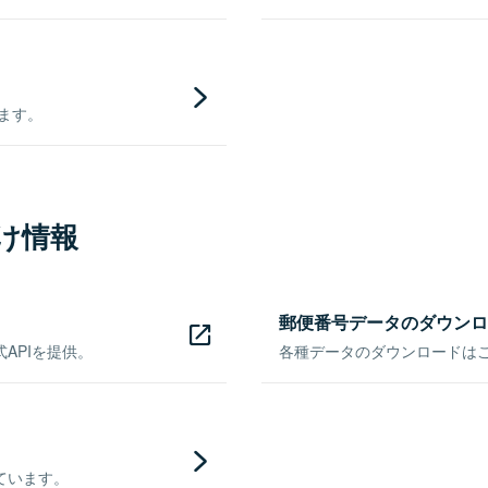
きます。
け情報
郵便番号データのダウンロ
APIを提供。
各種データのダウンロードはこち
ています。