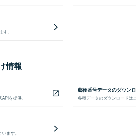
きます。
け情報
郵便番号データのダウンロ
APIを提供。
各種データのダウンロードはこち
ています。