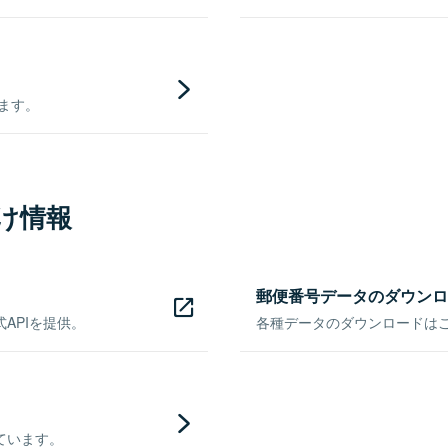
きます。
け情報
郵便番号データのダウンロ
APIを提供。
各種データのダウンロードはこち
ています。