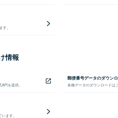
きます。
け情報
郵便番号データのダウンロ
APIを提供。
各種データのダウンロードはこち
ています。