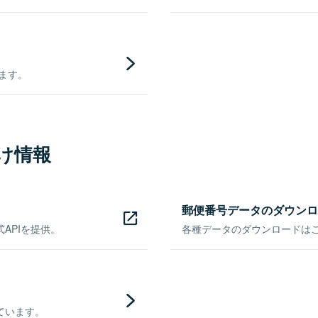
きます。
け情報
郵便番号データのダウンロ
APIを提供。
各種データのダウンロードはこち
ています。