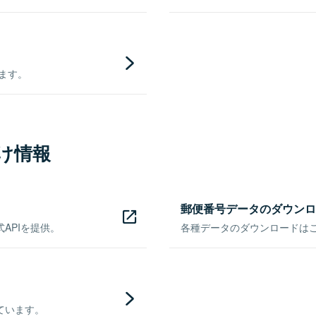
きます。
け情報
郵便番号データのダウンロ
APIを提供。
各種データのダウンロードはこち
ています。