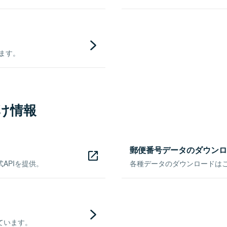
きます。
け情報
郵便番号データのダウンロ
APIを提供。
各種データのダウンロードはこち
ています。