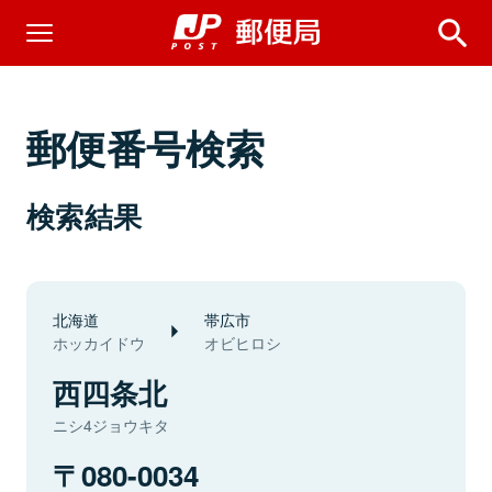
郵便番号検索
検索結果
北海道
帯広市
ホッカイドウ
オビヒロシ
西四条北
ニシ4ジョウキタ
080-0034