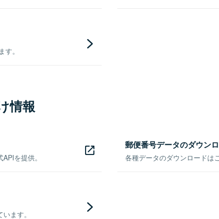
きます。
け情報
郵便番号データのダウンロ
APIを提供。
各種データのダウンロードはこち
ています。