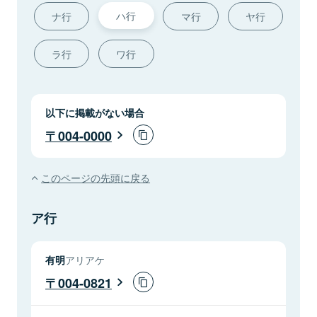
ハ行
ナ行
マ行
ヤ行
ラ行
ワ行
以下に掲載がない場合
004-0000
このページの先頭に戻る
ア行
有明
アリアケ
004-0821