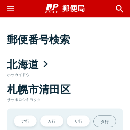
郵便番号検索
北海道
ホッカイドウ
札幌市清田区
サッポロシキヨタク
ア行
カ行
サ行
タ行