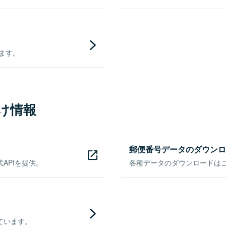
きます。
け情報
郵便番号データのダウンロ
APIを提供。
各種データのダウンロードはこち
ています。