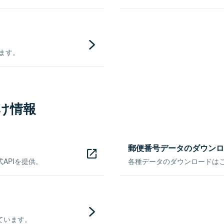
きます。
け情報
郵便番号データのダウンロ
APIを提供。
各種データのダウンロードはこち
ています。