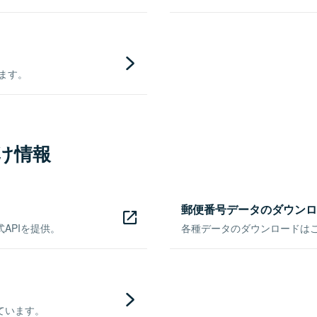
きます。
け情報
郵便番号データのダウンロ
APIを提供。
各種データのダウンロードはこち
ています。