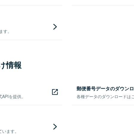
きます。
け情報
郵便番号データのダウンロ
APIを提供。
各種データのダウンロードはこち
ています。