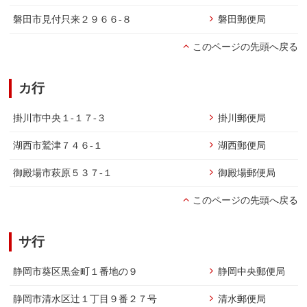
磐田市見付只来２９６６-８
磐田郵便局
このページの先頭へ戻る
カ行
掛川市中央１-１７-３
掛川郵便局
湖西市鷲津７４６-１
湖西郵便局
御殿場市萩原５３７-１
御殿場郵便局
このページの先頭へ戻る
サ行
静岡市葵区黒金町１番地の９
静岡中央郵便局
静岡市清水区辻１丁目９番２７号
清水郵便局