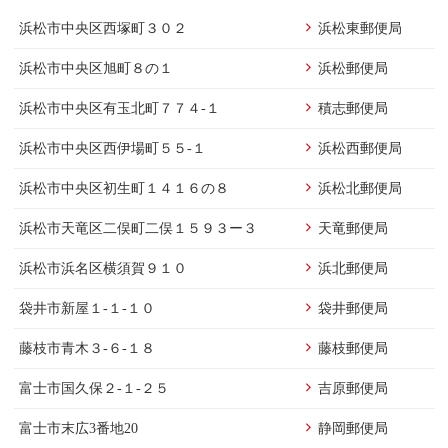
浜松市中央区西塚町３０２
浜松東郵便局
浜松市中央区旭町８の１
浜松郵便局
浜松市中央区有玉北町７７４-１
積志郵便局
浜松市中央区西伊場町５５-１
浜松西郵便局
浜松市中央区初生町１４１６の８
浜松北郵便局
浜松市天竜区二俣町二俣１５９３ー３
天竜郵便局
浜松市浜名区横須賀９１０
浜北郵便局
袋井市新屋１-１-１０
袋井郵便局
藤枝市青木３-６-１８
藤枝郵便局
富士市国久保２-１-２５
吉原郵便局
富士市末広3番地20
静岡郵便局