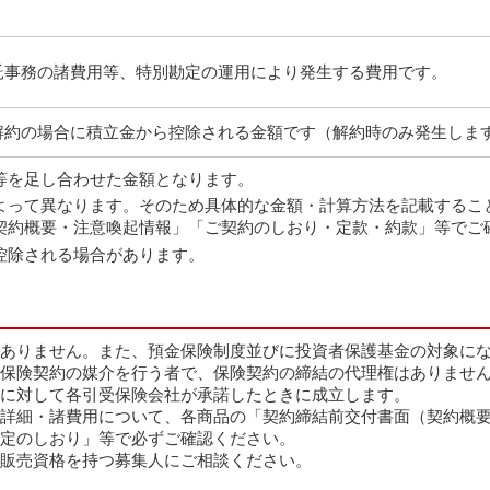
託事務の諸費用等、特別勘定の運用により発生する費用です。
解約の場合に積立金から控除される金額です（解約時のみ発生しま
等を足し合わせた金額となります。
よって異なります。そのため具体的な金額・計算方法を記載するこ
契約概要・注意喚起情報」「ご契約のしおり・定款・約款」等でご
控除される場合があります。
ありません。また、預金保険制度並びに投資者保護基金の対象に
保険契約の媒介を行う者で、保険契約の締結の代理権はありませ
に対して各引受保険会社が承諾したときに成立します。
詳細・諸費用について、各商品の「契約締結前交付書面（契約概要
定のしおり」等で必ずご確認ください。
販売資格を持つ募集人にご相談ください。