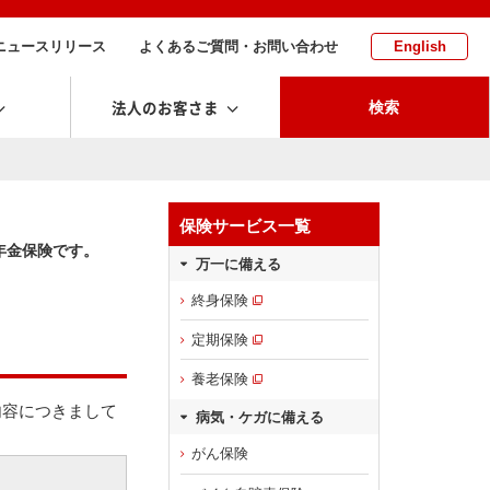
ニュースリリース
よくあるご質問・お問い合わせ
English
法人のお客さま
検索
保険サービス一覧
年金保険です。
万一に備える
終身保険
定期保険
養老保険
内容につきまして
病気・ケガに備える
がん保険