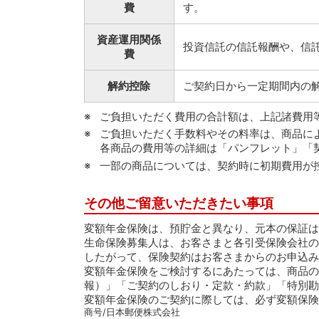
費
す。
資産運用関係
投資信託の信託報酬や、信
費
解約控除
ご契約日から一定期間内の
ご負担いただく費用の合計額は、上記諸費用
ご負担いただく手数料やその料率は、商品に
各商品の費用等の詳細は「パンフレット」「
一部の商品については、契約時に初期費用が
その他ご留意いただきたい事項
変額年金保険は、預貯金と異なり、元本の保証は
生命保険募集人は、お客さまと各引受保険会社の
したがって、保険契約はお客さまからのお申込み
変額年金保険をご検討するにあたっては、商品の
報）」「ご契約のしおり・定款・約款」「特別勘
変額年金保険のご契約に際しては、必ず変額保険
商号/日本郵便株式会社