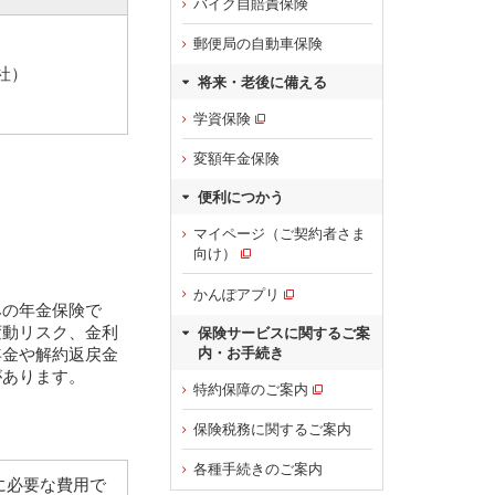
バイク自賠責保険
郵便局の自動車保険
社）
将来・老後に備える
学資保険
変額年金保険
便利につかう
マイページ（ご契約者さま
向け）
かんぽアプリ
みの年金保険で
変動リスク、金利
保険サービスに関するご案
年金や解約返戻金
内・お手続き
があります。
特約保障のご案内
保険税務に関するご案内
各種手続きのご案内
に必要な費用で