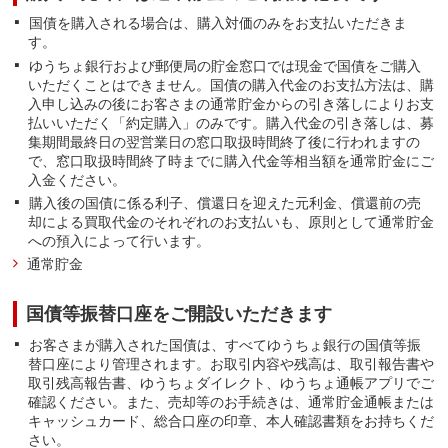
国債を購入される場合は、購入対価のみをお支払いただきま
す。
ゆうちょ銀行および郵便局の貯金窓口では現金で国債をご購入
いただくことはできません。国債の購入代金のお支払方法は、購
入申し込みの後にお客さまの通常貯金からの引き落しによりお支
払いいただく「約定購入」のみです。購入代金の引き落しは、募
集期間最終日の翌営業日の窓口取扱時間終了後に行われますの
で、窓口取扱時間終了時までに購入代金等相当額を通常貯金にご
入金ください。
購入後の国債に係る利子、償還日を迎えた元利金、償還前の売
却による買取代金のそれぞれのお支払いも、原則として通常貯金
への預入によって行います。
通常貯金
国債等振替口座をご開設いただきます
お客さまが購入された国債は、すべてゆうちょ銀行の国債等振
替口座により管理されます。お取引内容や残高は、取引報告書や
取引残高報告書、ゆうちょダイレクト、ゆうちょ通帳アプリでご
確認ください。また、売却等のお手続きは、通常貯金通帳または
キャッシュカード、総合口座の印章、本人確認書類をお持ちくだ
さい。