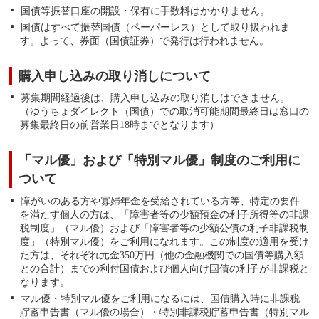
国債等振替口座の開設・保有に手数料はかかりません。
国債はすべて振替国債（ペーパーレス）として取り扱われま
す。よって、券面（国債証券）で発行は行われません。
購入申し込みの取り消しについて
募集期間経過後は、購入申し込みの取り消しはできません。
（ゆうちょダイレクト（国債）での取消可能期間最終日は窓口の
募集最終日の前営業日18時までとなります）
「マル優」および「特別マル優」制度のご利用に
ついて
障がいのある方や寡婦年金を受給されている方等、特定の要件
を満たす個人の方は、「障害者等の少額預金の利子所得等の非課
税制度」（マル優）および「障害者等の少額公債の利子非課税制
度」（特別マル優）をご利用になれます。この制度の適用を受け
た方は、それぞれ元金350万円（他の金融機関での国債等購入額
との合計）までの利付国債および個人向け国債の利子が非課税と
なります。
マル優・特別マル優をご利用になるには、国債購入時に非課税
貯蓄申告書（マル優の場合）・特別非課税貯蓄申告書（特別マル