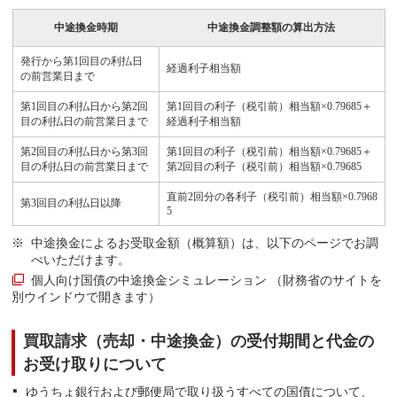
中途換金時期
中途換金調整額の算出方法
発行から第1回目の利払日
経過利子相当額
の前営業日まで
第1回目の利払日から第2回
第1回目の利子（税引前）相当額×0.79685＋
目の利払日の前営業日まで
経過利子相当額
第2回目の利払日から第3回
第1回目の利子（税引前）相当額×0.79685＋
目の利払日の前営業日まで
第2回目の利子（税引前）相当額×0.79685
直前2回分の各利子（税引前）相当額×0.7968
第3回目の利払日以降
5
中途換金によるお受取金額（概算額）は、以下のページでお調
べいただけます。
個人向け国債の中途換金シミュレーション
（財務省のサイトを
別ウインドウで開きます）
買取請求（売却・中途換金）の受付期間と代金の
お受け取りについて
ゆうちょ銀行および郵便局で取り扱うすべての国債について、