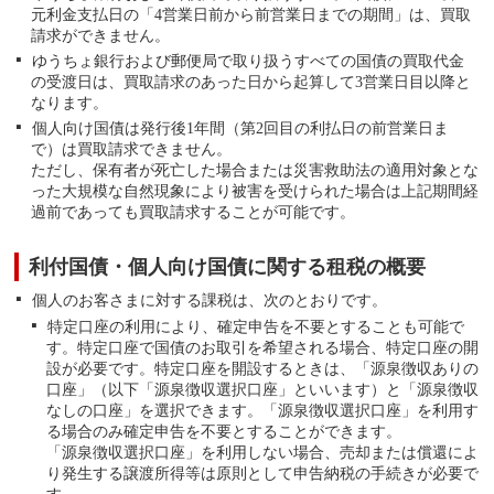
元利金支払日の「4営業日前から前営業日までの期間」は、買取
請求ができません。
ゆうちょ銀行および郵便局で取り扱うすべての国債の買取代金
の受渡日は、買取請求のあった日から起算して3営業日目以降と
なります。
個人向け国債は発行後1年間（第2回目の利払日の前営業日ま
で）は買取請求できません。
ただし、保有者が死亡した場合または災害救助法の適用対象とな
った大規模な自然現象により被害を受けられた場合は上記期間経
過前であっても買取請求することが可能です。
利付国債・個人向け国債に関する租税の概要
個人のお客さまに対する課税は、次のとおりです。
特定口座の利用により、確定申告を不要とすることも可能で
す。特定口座で国債のお取引を希望される場合、特定口座の開
設が必要です。特定口座を開設するときは、「源泉徴収ありの
口座」（以下「源泉徴収選択口座」といいます）と「源泉徴収
なしの口座」を選択できます。「源泉徴収選択口座」を利用す
る場合のみ確定申告を不要とすることができます。
「源泉徴収選択口座」を利用しない場合、売却または償還によ
り発生する譲渡所得等は原則として申告納税の手続きが必要で
す。