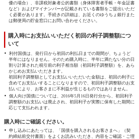
優の場合）、非課税対象者公的書類（身体障害者手帳・年金証書
など）およびマイナンバーが記載されている書類をご提出いただ
く必要があります。手続きの詳細は、お近くのゆうちょ銀行また
は郵便局の貯金窓口にお問い合わせください。
購入時にお支払いいただく初回の利子調整額につ
いて
利付国債は、発行日から初回の利払日までの期間が、ちょうど
半年にはなりません。そのため購入時に、半年に満たない分の日
割り計算された税引前の利子相当額（初回利子調整額）を、あら
かじめお支払いただきます。
初回利子調整額としてお支払いいただいた金額は、初回の利子に
含めてお支払いすることになりますので、初回利子調整額のお支
払いにより、お客さまに不利益が生じるものではありません。
個人向け国債については、2016年5月16日発行分から、初回利子
調整額のお支払いは廃止され、初回利子が実際に保有した期間に
応じて支払われます。
購入時にご確認ください。
申し込みにあたっては、「国債を購入されるお客さまへ」（契
約締結前交付書面）をよくお読みいただき、内容をご確認・ご理