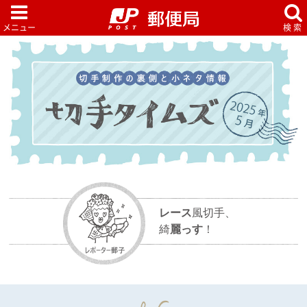
レース
風切手、
綺
麗っす
！