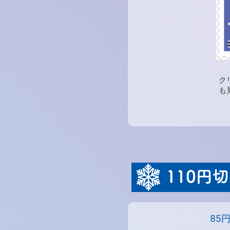
ク
も
85