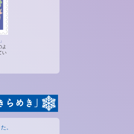
」
のよ
てい
した。