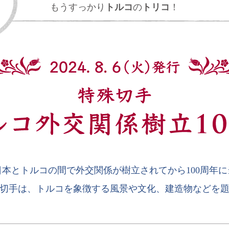
もうすっかり
トルコ
の
トリコ
！
、日本とトルコの間で外交関係が樹立されてから100周年
切手は、トルコを象徴する風景や文化、建造物などを