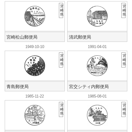
宮
宮
崎
崎
県
県
宮崎松山郵便局
清武郵便局
1949-10-10
1991-04-01
宮
宮
崎
崎
県
県
青島郵便局
宮交シティ内郵便局
1985-11-22
1985-08-01
宮
宮
崎
崎
県
県