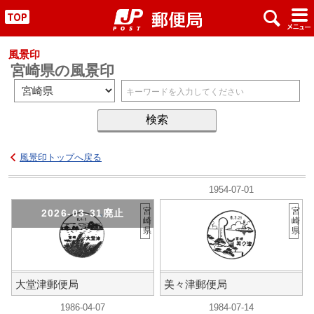
x
#
"
風景印
宮崎県の風景印
風景印トップへ戻る
1954-07-01
宮
宮
2026-03-31廃止
崎
崎
県
県
大堂津郵便局
美々津郵便局
1986-04-07
1984-07-14