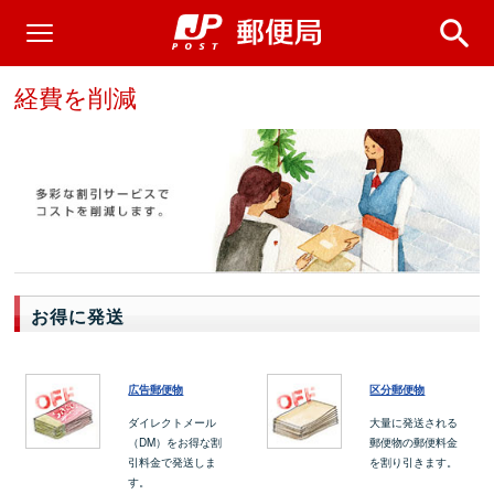
経費を削減
お得に発送
広告郵便物
区分郵便物
ダイレクトメール
大量に発送される
（DM）をお得な割
郵便物の郵便料金
引料金で発送しま
を割り引きます。
す。