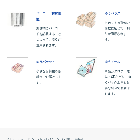
バーコード付郵便
ゆうパック
物
お送りする荷物の
郵便物にバーコー
個数に応じて、割
ドを記載すること
引が適用されま
によって、割引が
す。
適用されます。
ゆうパケット
ゆうメール
小さなお荷物を低
商品カタログ・雑
料金でお届けしま
誌・CDなどを、ゆ
す。
うパックよりもお
得な料金でお届け
します。
法人トップ
国内配送
経費を削減