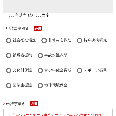
[500字以内]
残り500文字
申請事業種別
社会福祉増進
非常災害救助
特殊疾病研究
被爆者援助
事故水難救助
文化財保護
青少年健全育成
スポーツ振興
留学生援護
地球環境保全
申請事業名
※「～の～のための～事業」のように事業の対象又は種別、