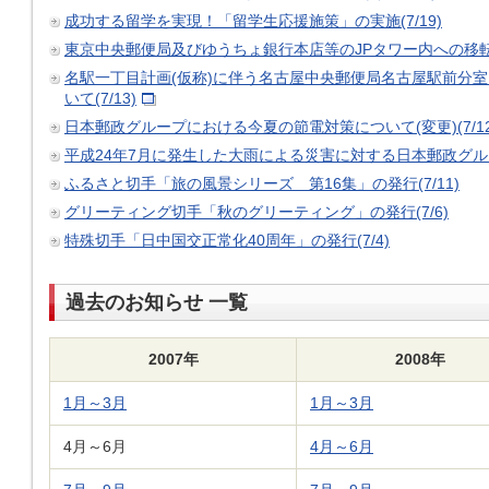
成功する留学を実現！「留学生応援施策」の実施(7/19)
東京中央郵便局及びゆうちょ銀行本店等のJPタワー内への移転・
名駅一丁目計画(仮称)に伴う名古屋中央郵便局名古屋駅前分
いて(7/13)
日本郵政グループにおける今夏の節電対策について(変更)(7/12
平成24年7月に発生した大雨による災害に対する日本郵政グループ
ふるさと切手「旅の風景シリーズ 第16集」の発行(7/11)
グリーティング切手「秋のグリーティング」の発行(7/6)
特殊切手「日中国交正常化40周年」の発行(7/4)
過去のお知らせ 一覧
2007年
2008年
1月～3月
1月～3月
4月～6月
4月～6月