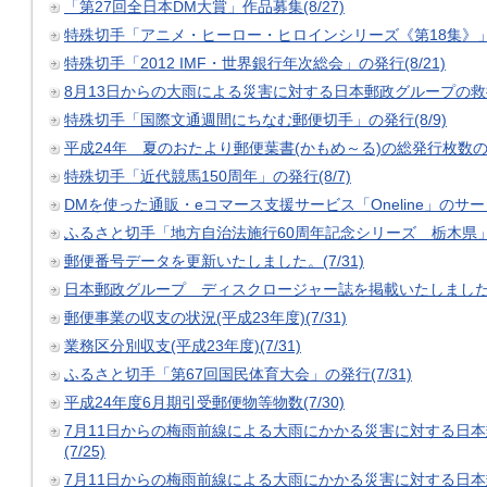
「第27回全日本DM大賞」作品募集(8/27)
特殊切手「アニメ・ヒーロー・ヒロインシリーズ《第18集》」の発
特殊切手「2012 IMF・世界銀行年次総会」の発行(8/21)
8月13日からの大雨による災害に対する日本郵政グループの救援対
特殊切手「国際文通週間にちなむ郵便切手」の発行(8/9)
平成24年 夏のおたより郵便葉書(かもめ～る)の総発行枚数の確定
特殊切手「近代競馬150周年」の発行(8/7)
DMを使った通販・eコマース支援サービス「Oneline」のサービ
ふるさと切手「地方自治法施行60周年記念シリーズ 栃木県」の
郵便番号データを更新いたしました。(7/31)
日本郵政グループ ディスクロージャー誌を掲載いたしました。(
郵便事業の収支の状況(平成23年度)(7/31)
業務区分別収支(平成23年度)(7/31)
ふるさと切手「第67回国民体育大会」の発行(7/31)
平成24年度6月期引受郵便物等物数(7/30)
7月11日からの梅雨前線による大雨にかかる災害に対する日本
(7/25)
7月11日からの梅雨前線による大雨にかかる災害に対する日本郵