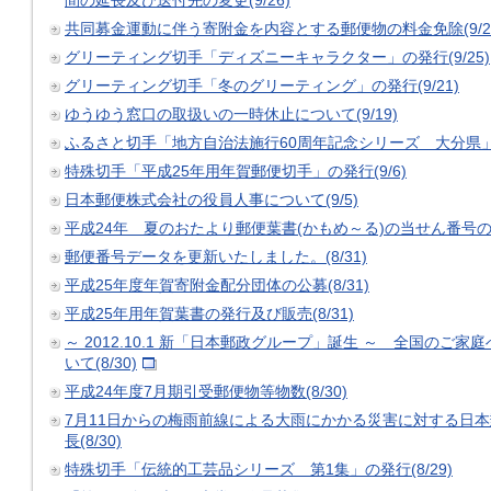
間の延長及び送付先の変更(9/26)
共同募金運動に伴う寄附金を内容とする郵便物の料金免除(9/2
グリーティング切手「ディズニーキャラクター」の発行(9/25)
グリーティング切手「冬のグリーティング」の発行(9/21)
ゆうゆう窓口の取扱いの一時休止について(9/19)
ふるさと切手「地方自治法施行60周年記念シリーズ 大分県」の発
特殊切手「平成25年用年賀郵便切手」の発行(9/6)
日本郵便株式会社の役員人事について(9/5)
平成24年 夏のおたより郵便葉書(かもめ～る)の当せん番号の決定
郵便番号データを更新いたしました。(8/31)
平成25年度年賀寄附金配分団体の公募(8/31)
平成25年用年賀葉書の発行及び販売(8/31)
～ 2012.10.1 新「日本郵政グループ」誕生 ～ 全国の
いて(8/30)
平成24年度7月期引受郵便物等物数(8/30)
7月11日からの梅雨前線による大雨にかかる災害に対する日本
長(8/30)
特殊切手「伝統的工芸品シリーズ 第1集」の発行(8/29)