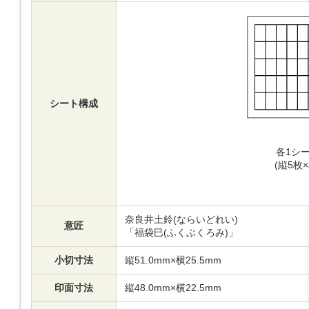
シート構成
各1シー
(縦5枚×
奈良井土鈴(ならいどれい)
意匠
「福袋巳(ふくぶくろみ)」
小切寸法
縦51.0mm×横25.5mm
印面寸法
縦48.0mm×横22.5mm