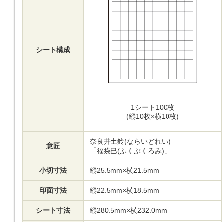
シート構成
1シート100枚
(縦10枚×横10枚)
奈良井土鈴(ならいどれい)
意匠
「福袋巳(ふくぶくろみ)」
小切寸法
縦25.5mm×横21.5mm
印面寸法
縦22.5mm×横18.5mm
シート寸法
縦280.5mm×横232.0mm