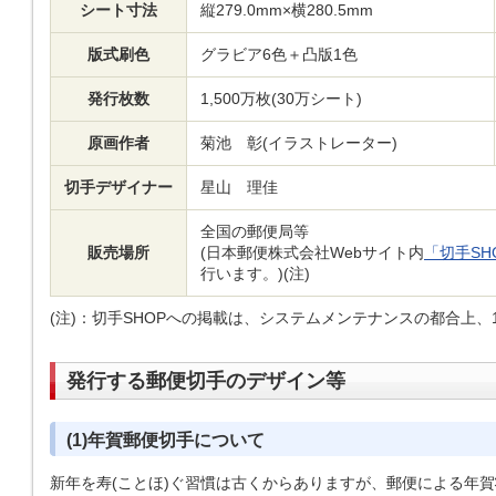
シート寸法
縦279.0mm×横280.5mm
版式刷色
グラビア6色＋凸版1色
発行枚数
1,500万枚(30万シート)
原画作者
菊池 彰(イラストレーター)
切手デザイナー
星山 理佳
全国の郵便局等
販売場所
(日本郵便株式会社Webサイト内
「切手SH
行います。)(注)
(注)：
切手SHOPへの掲載は、システムメンテナンスの都合上、
発行する郵便切手のデザイン等
(1)年賀郵便切手について
新年を寿(ことほ)ぐ習慣は古くからありますが、郵便による年