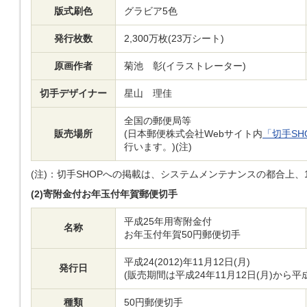
版式刷色
グラビア5色
発行枚数
2,300万枚(23万シート)
原画作者
菊池 彰(イラストレーター)
切手デザイナー
星山 理佳
全国の郵便局等
販売場所
(日本郵便株式会社Webサイト内
「切手SH
行います。)(注)
(注)：
切手SHOPへの掲載は、システムメンテナンスの都合上、
(2)寄附金付お年玉付年賀郵便切手
平成25年用寄附金付
名称
お年玉付年賀50円郵便切手
平成24(2012)年11月12日(月)
発行日
(販売期間は平成24年11月12日(月)から平
種類
50円郵便切手