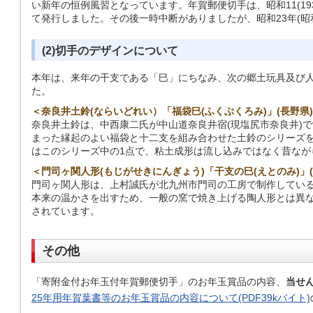
い新年の恒例風習となっています。年賀郵便切手は、昭和11(1936
て発行しました。その後一時中断がありましたが、昭和23年(昭
(2)切手のデザインについて
本年は、来年の干支である「巳」にちなみ、次の郷土玩具及び
た。
＜奈良井土鈴(ならいどれい）「福袋巳(ふくぶくろみ)」(長野県
奈良井土鈴は、中西康二氏が中山道奈良井宿(現塩尻市奈良井)
まった縁起のよい福袋と十二支を組み合わせた土鈴のシリーズ
はこのシリーズ中の1点で、粘土成形は流し込みではなく昔なが
＜門司ヶ関人形(もじがせきにんぎょう)「干支の巳(えとのみ)」(
門司ヶ関人形は、上村誠氏が北九州市門司の工房で制作してい
本来の温かさを出すため、一般の窯で焼き上げる陶人形とは異
されています。
その他
「寄附金付お年玉付年賀郵便切手」のお年玉賞品の内容、
当せ
25年用年賀葉書等のお年玉賞品の内容について(PDF39kバイト)