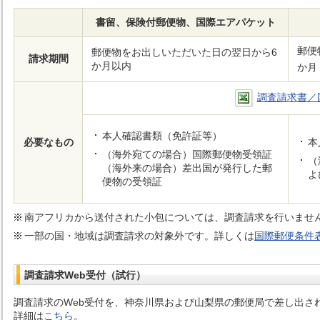
書留、保険付郵便物、国際エアパケット
郵便
郵便物をお出しいただいた日の翌日から6
請求期間
か月以内
か月
調査請求書／国
本人確認書類（免許証等）
必要なもの
本
（海外宛ての場合）国際郵便物受領証
（
（海外来の場合）差出国が発行した郵
よ
便物の受領証
南アフリカから送付された小包については、調査請求を行いませ
一部の国・地域は調査請求の対象外です。詳しくは
国際郵便条件
調査請求Web受付（試行）
調査請求のWeb受付を、神奈川県および山梨県の郵便局で差し出さ
詳細は
こちら
。